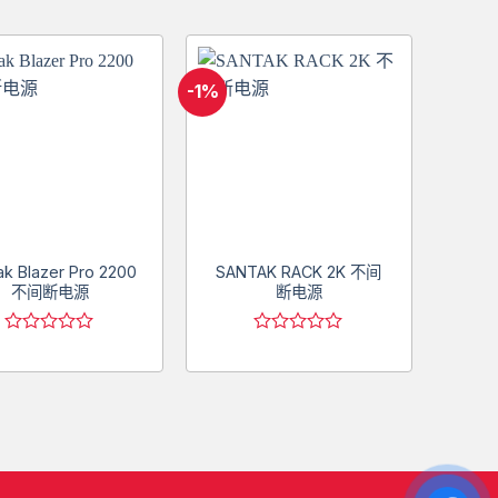
-1%
-3%
Add to
Add to
wishlist
wishlist
ak Blazer Pro 2200
SANTAK RACK 2K 不间
SAN
不间断电源
断电源