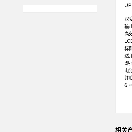
81,000,000₫。
U
为：
价
82,620,000₫。
格
为：
双
81,000,000₫。
输出
高
L
标配
适
即
电池
并联
6 
相关