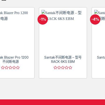
-1%
-4%
Add to
Add to
wishlist
wishlist
ak Blazer Pro 1200
Santak不间断电源 – 型号
Sant
不间断电源
RACK 6KS EBM