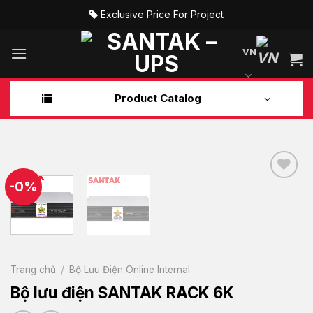
Skip
Exclusive Price For Project
to
content
VN
Product Catalog
-0%
Add to
wishlist
Trang chủ
/
Bộ Lưu Điện Online Internal
Bộ lưu điện SANTAK RACK 6K