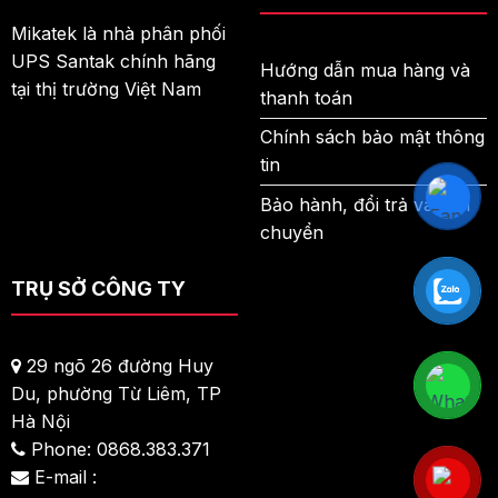
Mikatek là nhà phân phối
UPS Santak chính hãng
Hướng dẫn mua hàng và
tại thị trường Việt Nam
thanh toán
Chính sách bảo mật thông
tin
Bảo hành, đổi trả và vận
chuyển
TRỤ SỞ CÔNG TY
29 ngõ 26 đường Huy
Du, phường Từ Liêm, TP
Hà Nội
Phone: 0868.383.371
E-mail :