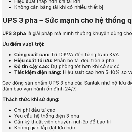
Hiệu suất thấp hơn khi tải lớn
Không cân bằng tải khi có nhiều thiết bị
UPS 3 pha – Sức mạnh cho hệ thống q
UPS 3 pha
là giải pháp mà mình thường khuyên dùng cho 
Ưu điểm vượt trội:
Công suất cao:
Từ 10KVA đến hàng trăm KVA
Hiệu suất tối ưu:
Phân bổ tải đều trên 3 pha
Độ tin cậy cao:
Dự phòng tốt hơn khi có sự cố
Tiết kiệm điện năng:
Hiệu suất cao hơn 5-10% so vớ
Các dòng sản phẩm UPS 3 pha của Santak như
bộ lưu đ
đảm bảo vận hành ổn định 24/7.
Thách thức khi sử dụng:
Chi phí đầu tư cao
Yêu cầu hệ thống điện 3 pha
Cần kỹ thuật viên chuyên nghiệp để bảo trì
Không gian lắp đặt lớn hơn