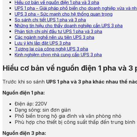
Hiểu cơ bản về nguồn điện 1 pha và 3 pha
UPS 1 pha – Giải pháp phổ biến cho doanh nghiệp vừa và n
UPS 3 pha – Sức mạnh cho hệ thống quan trọng
So sánh chi tiết UPS 1 pha và 3 pha
Những tín hiệu cho thấy doanh nghiệp cần UPS 3 pha
Phân tích chi phí đầu tư UPS 1 pha và 3 pha
Các ngành nghề nên ưu tiên UPS 3 pha
Lưu ý khi lắp đặt UPS 3 pha
Tương lai của công nghệ UPS 3 pha
Kinh nghiệm chọn nhà cung cấp UPS 3 pha
Hiểu cơ bản về nguồn điện 1 pha và 3
Trước khi so sánh
UPS 1 pha và 3 pha khác nhau thế nà
Nguồn điện 1 pha:
Điện áp: 220V
Dạng sóng: sin đơn giản
Phổ biến trong hộ gia đình và văn phòng nhỏ
Phù hợp cho thiết bị công suất thấp đến trung bình
Nguồn điện 3 pha: