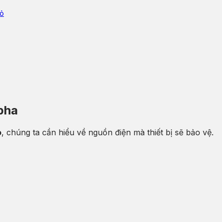
hỏ
 pha
o
, chúng ta cần hiểu về nguồn điện mà thiết bị sẽ bảo vệ.