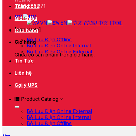
0868.383.371
Trang chủ
VN
Giới thiệu
VN
EN
中文 (中国)
[gtranslate]
Cửa hàng
Bộ Lưu Điện Offline
Giỏ hàng
Bộ Lưu Điện Online Internal
Bộ Lưu Điện Online External
Chưa có sản phẩm trong giỏ hàng.
Tin Tức
Liên hệ
Gợi ý UPS
Product Catalog
Bộ Lưu Điện Online External
Bộ Lưu Điện Online Internal
Bộ Lưu Điện Offline
Blog