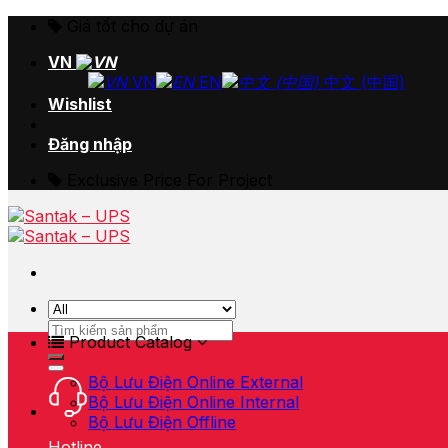
Skip
Giá tốt cho dự án
to
VN
content
VN
EN
中文 (中国)
Wishlist
Đăng nhập
Exclusive Price For Project
Tìm
Product Catalog
kiếm:
Bộ Lưu Điện Online External
Bộ Lưu Điện Online Internal
Bộ Lưu Điện Offline
Hotline