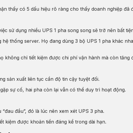
ận thấy có 5 dấu hiệu rõ ràng cho thấy doanh nghiệp đã 
việc sử dụng nhiều UPS 1 pha song song sẽ trở nên bất tiệ
ng hệ thống server. Họ đang dùng 3 bộ UPS 1 pha khác nh
họ không chỉ tiết kiệm được chi phí vận hành mà còn tăng đ
 sản xuất liên tục cần độ tin cậy tuyệt đối.
p sự cố, hai pha còn lại vẫn có thể duy trì hoạt động.
u “đau đầu”, đó là lúc nên xem xét UPS 3 pha.
ết kiệm được khoản tiền đáng kể trong dài hạn.