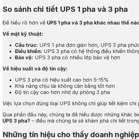
So sánh chi tiết UPS 1 pha và 3 pha
Để hiểu rõ hơn về
UPS 1 pha và 3 pha khác nhau thế nà
Về mặt kỹ thuật:
Cấu trúc:
UPS 1 pha đơn giản hơn, UPS 3 pha phứ
Điều khiển:
UPS 3 pha có hệ thống điều khiển thôn
Bảo vệ:
UPS 3 pha có nhiều lớp bảo vệ hơn
Về hiệu suất và độ tin cậy:
UPS 3 pha có hiệu suất cao hơn 5-15%
Khả năng chịu tải không cân bằng tốt hơn
Độ tin cậy cao hơn nhờ dự phòng 3 pha
Việc lựa chọn đúng loại UPS không chỉ giúp tiết kiệm ch
Qua phần đầu này, chúng ta đã hiểu được những khác biệ
UPS 3 pha?
– điều mà chúng ta sẽ khám phá chi tiết trong
Những tín hiệu cho thấy doanh nghiệ